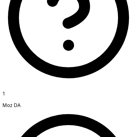
1
Moz DA