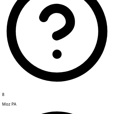
8
Moz PA