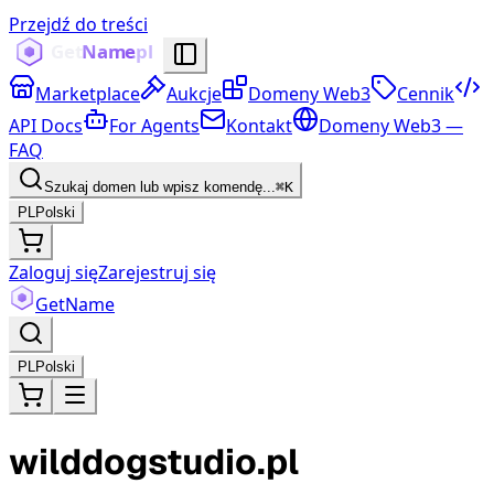
Przejdź do treści
Marketplace
Aukcje
Domeny Web3
Cennik
API Docs
For Agents
Kontakt
Domeny Web3 —
FAQ
Szukaj domen lub wpisz komendę...
⌘K
PL
Polski
Zaloguj się
Zarejestruj się
Get
Name
PL
Polski
wilddogstudio.pl