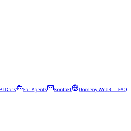
PI Docs
For Agents
Kontakt
Domeny Web3 — FAQ