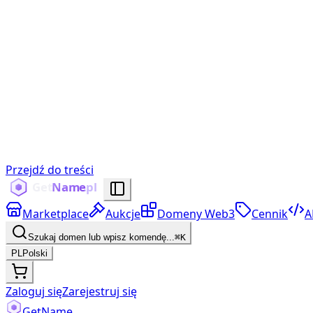
Przejdź do treści
Marketplace
Aukcje
Domeny Web3
Cennik
A
Szukaj domen lub wpisz komendę...
⌘K
PL
Polski
Zaloguj się
Zarejestruj się
Get
Name