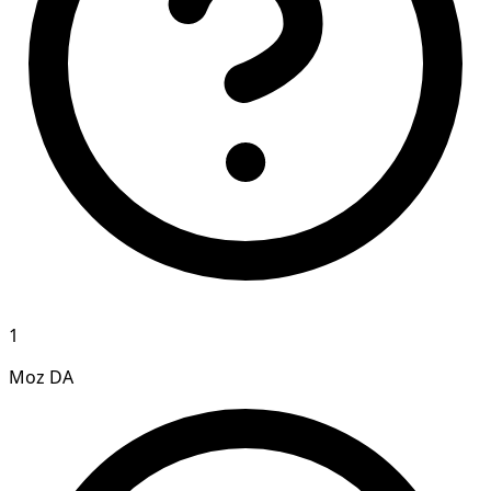
1
Moz DA