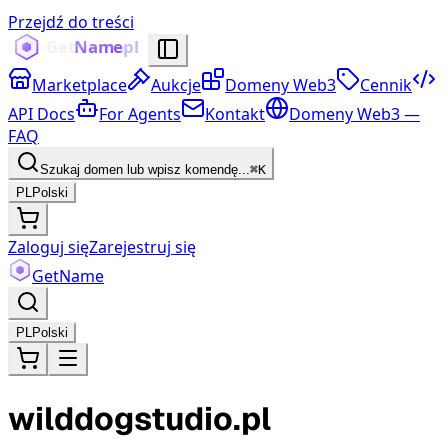
Przejdź do treści
Marketplace
Aukcje
Domeny Web3
Cennik
API Docs
For Agents
Kontakt
Domeny Web3 —
FAQ
Szukaj domen lub wpisz komendę...
⌘K
PL
Polski
Zaloguj się
Zarejestruj się
Get
Name
PL
Polski
wilddogstudio.pl