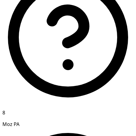
8
Moz PA