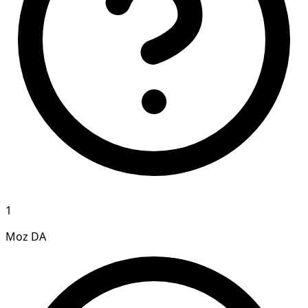
1
Moz DA