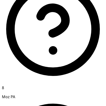
8
Moz PA