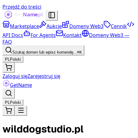
Przejdź do treści
Marketplace
Aukcje
Domeny Web3
Cennik
API Docs
For Agents
Kontakt
Domeny Web3 —
FAQ
Szukaj domen lub wpisz komendę...
⌘K
PL
Polski
Zaloguj się
Zarejestruj się
Get
Name
PL
Polski
wilddogstudio.pl