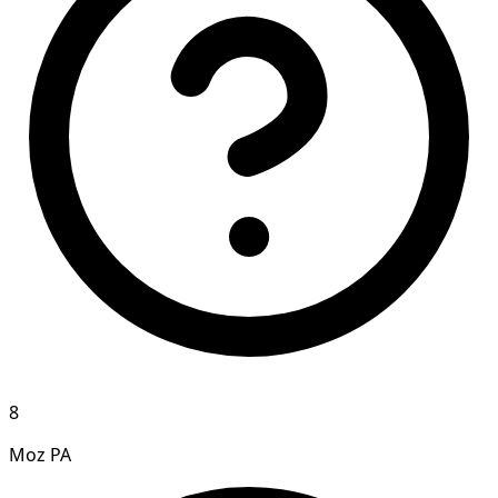
8
Moz PA