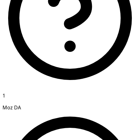
1
Moz DA