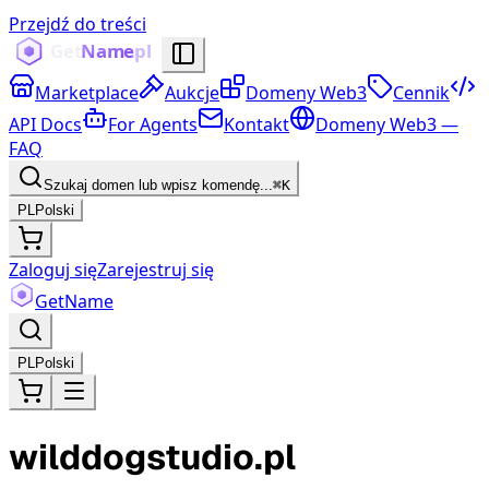
Przejdź do treści
Marketplace
Aukcje
Domeny Web3
Cennik
API Docs
For Agents
Kontakt
Domeny Web3 —
FAQ
Szukaj domen lub wpisz komendę...
⌘K
PL
Polski
Zaloguj się
Zarejestruj się
Get
Name
PL
Polski
wilddogstudio.pl