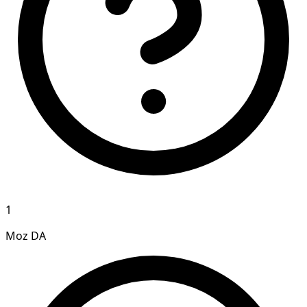
1
Moz DA