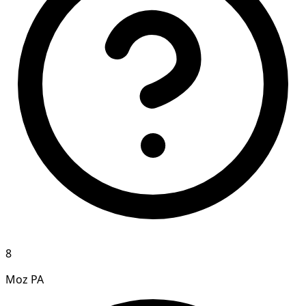
8
Moz PA