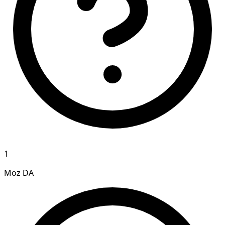
1
Moz DA