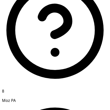
8
Moz PA