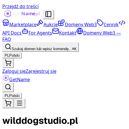
Przejdź do treści
Marketplace
Aukcje
Domeny Web3
Cennik
API Docs
For Agents
Kontakt
Domeny Web3 —
FAQ
Szukaj domen lub wpisz komendę...
⌘K
PL
Polski
Zaloguj się
Zarejestruj się
Get
Name
PL
Polski
wilddogstudio.pl